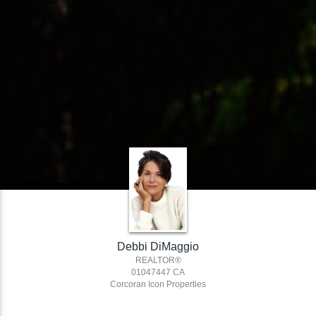
Debbi DiMaggio
REALTOR®
01047447 CA
Corcoran Icon Properties